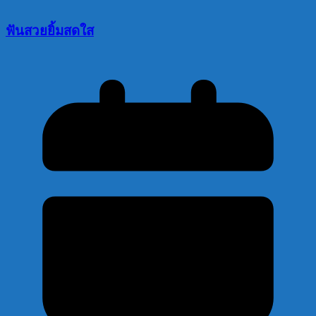
ฟันสวยยิ้มสดใส