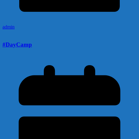
admin
#DayCamp